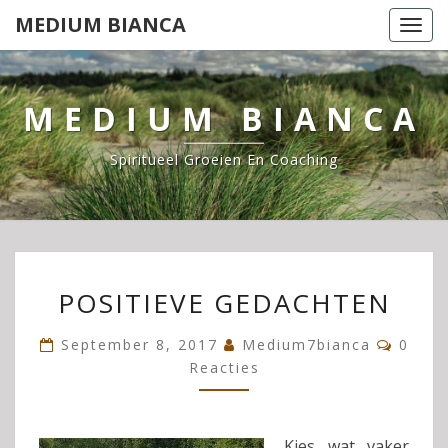
Ga
MEDIUM BIANCA
Togg
naar
navi
de
content
MEDIUM BIANCA
Spiritueel Groeien En Coaching
POSITIEVE
POSITIEVE GEDACHTEN
GEDACHTEN
Reacti
September 8, 2017
Medium7bianca
0
Reacties
Kies wat vaker