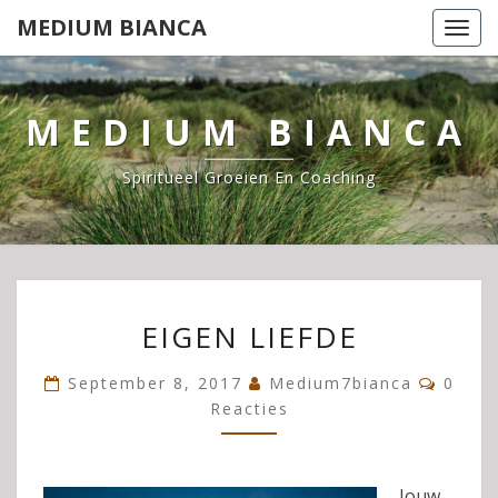
Ga
MEDIUM BIANCA
Togg
naar
navi
de
content
MEDIUM BIANCA
Spiritueel Groeien En Coaching
EIGEN
EIGEN LIEFDE
LIEFDE
Reacti
September 8, 2017
Medium7bianca
0
Reacties
Jouw