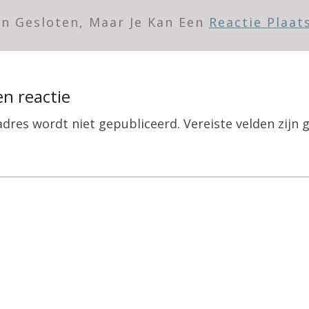
jn Gesloten, Maar Je Kan Een
Reactie Plaat
en reactie
adres wordt niet gepubliceerd.
Vereiste velden zij