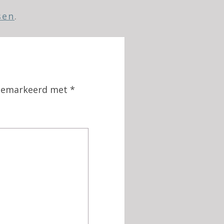
sen
.
n gemarkeerd met
*