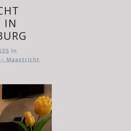
CHT
 IN
BURG
535
In
 – Maastricht