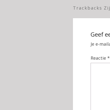
Trackbacks Zi
Geef e
Je e-mail
Reactie
*